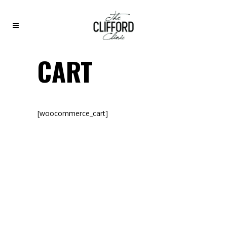
CART
[woocommerce_cart]